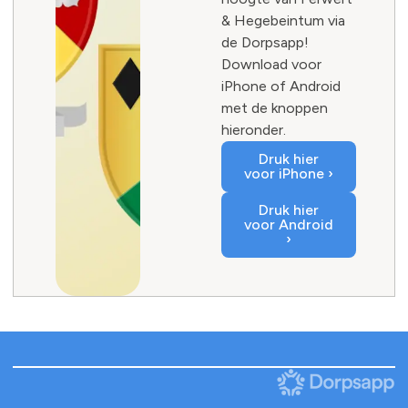
& Hegebeintum via
de Dorpsapp!
Download voor
iPhone of Android
met de knoppen
hieronder.
Druk hier
voor iPhone ›
Druk hier
voor Android
›