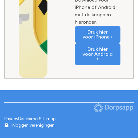
iPhone of Android
met de knoppen
hieronder.
Druk hier
voor iPhone ›
Druk hier
voor Android
›
Privacy
Disclaimer
Sitemap
Inloggen verenigingen