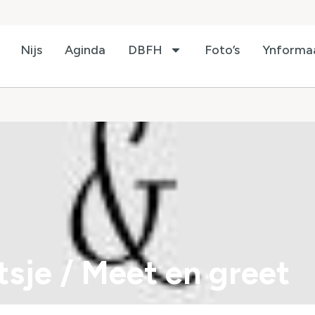
Nijs
Aginda
DBFH
Foto’s
Ynforma
tsje / Meet en greet