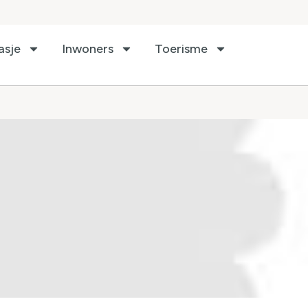
asje
Inwoners
Toerisme