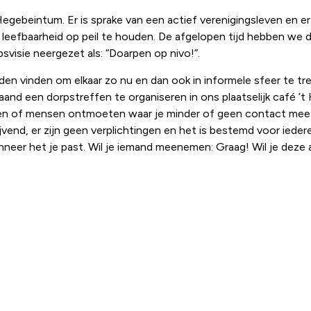
ebeintum. Er is sprake van een actief verenigingsleven en er
 de leefbaarheid op peil te houden. De afgelopen tijd hebben w
visie neergezet als: “Doarpen op nivo!”.
en vinden om elkaar zo nu en dan ook in informele sfeer te t
and een dorpstreffen te organiseren in ons plaatselijk café ’t
den of mensen ontmoeten waar je minder of geen contact mee
ijvend, er zijn geen verplichtingen en het is bestemd voor ied
neer het je past. Wil je iemand meenemen: Graag! Wil je deze 