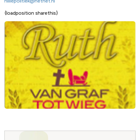
hilliepolitiek@hetnet.nl
{loadposition sharethis}