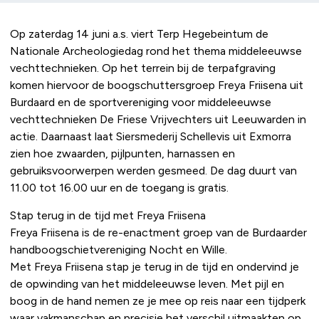
Op zaterdag 14 juni a.s. viert Terp Hegebeintum de
Nationale Archeologiedag rond het thema middeleeuwse
vechttechnieken. Op het terrein bij de terpafgraving
komen hiervoor de boogschuttersgroep Freya Friisena uit
Burdaard en de sportvereniging voor middeleeuwse
vechttechnieken De Friese Vrijvechters uit Leeuwarden in
actie. Daarnaast laat Siersmederij Schellevis uit Exmorra
zien hoe zwaarden, pijlpunten, harnassen en
gebruiksvoorwerpen werden gesmeed. De dag duurt van
11.00 tot 16.00 uur en de toegang is gratis.
Stap terug in de tijd met Freya Friisena
Freya Friisena is de re-enactment groep van de Burdaarder
handboogschietvereniging Nocht en Wille.
Met Freya Friisena stap je terug in de tijd en ondervind je
de opwinding van het middeleeuwse leven. Met pijl en
boog in de hand nemen ze je mee op reis naar een tijdperk
waar vakmanschap en precisie het verschil uitmaakten op