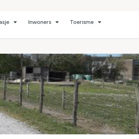
asje
Inwoners
Toerisme