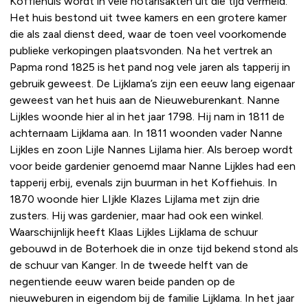
Koffiehuis wordt in vele notarisakten uit die tijd vermeld.
Het huis bestond uit twee kamers en een grotere kamer
die als zaal dienst deed, waar de toen veel voorkomende
publieke verkopingen plaatsvonden. Na het vertrek an
Papma rond 1825 is het pand nog vele jaren als tapperij in
gebruik geweest. De Lijklama’s zijn een eeuw lang eigenaar
geweest van het huis aan de Nieuweburenkant. Nanne
Lijkles woonde hier al in het jaar 1798. Hij nam in 1811 de
achternaam Lijklama aan. In 1811 woonden vader Nanne
Lijkles en zoon Lijle Nannes Lijlama hier. Als beroep wordt
voor beide gardenier genoemd maar Nanne Lijkles had een
tapperij erbij, evenals zijn buurman in het Koffiehuis. In
1870 woonde hier LIjkle Klazes Lijlama met zijn drie
zusters. Hij was gardenier, maar had ook een winkel.
Waarschijnlijk heeft Klaas Lijkles Lijklama de schuur
gebouwd in de Boterhoek die in onze tijd bekend stond als
de schuur van Kanger. In de tweede helft van de
negentiende eeuw waren beide panden op de
nieuweburen in eigendom bij de familie Lijklama. In het jaar