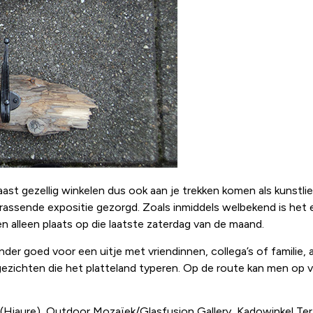
aast gezellig winkelen dus ook aan je trekken komen als kunstli
rassende expositie gezorgd. Zoals inmiddels welbekend is het 
en alleen plaats op die laatste zaterdag van de maand.
nder goed voor een uitje met vriendinnen, collega’s of familie, 
rgezichten die het platteland typeren. Op de route kan men op 
iaure), Outdoor Mozaïek/Glasfusion Gallery, Kadowinkel Ter-