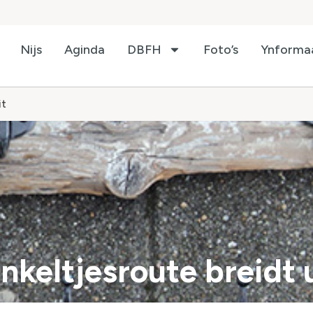
Nijs
Aginda
DBFH
Foto’s
Ynforma
it
keltjesroute breidt 