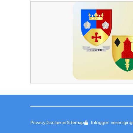
Privacy
Disclaimer
Sitemap
Inloggen verenigin