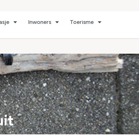
asje
Inwoners
Toerisme
uit