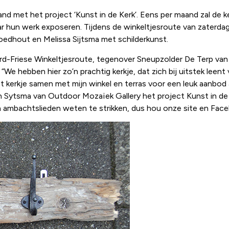
d met het project ‘Kunst in de Kerk’. Eens per maand zal de ke
ar hun werk exposeren. Tijdens de winkeltjesroute van zaterda
dhout en Melissa Sijtsma met schilderkunst.
ord-Friese Winkeltjesroute, tegenover Sneupzolder De Terp va
“We hebben hier zo’n prachtig kerkje, dat zich bij uitstek lee
et kerkje samen met mijn winkel en terras voor een leuk aanbod
ytsma van Outdoor Mozaïek Gallery het project Kunst in de 
 ambachtslieden weten te strikken, dus hou onze site en Face