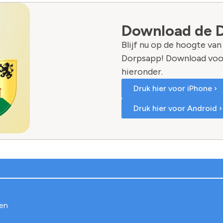
Download de 
Blijf nu op de hoogte va
Dorpsapp! Download voo
hieronder.
Druk hier voor iPhone ›
Druk hier voor Android ›
gen