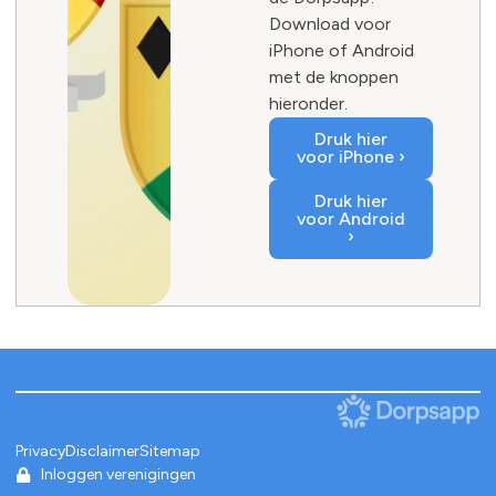
Download voor
iPhone of Android
met de knoppen
hieronder.
Druk hier
voor iPhone ›
Druk hier
voor Android
›
Privacy
Disclaimer
Sitemap
Inloggen verenigingen