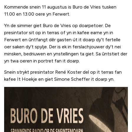
Kommende snein 11 augustus is Buro de Vries tusken
11.00 en 13.00 oere yn Ferwert.
Yn de simmer giet Buro de Vries op doarpetoer. De
presintator sit op in terras of yn in kafee earne yn in
Ferwert en ûntfangt dêr gasten út it doarp dy’t fertelle
oer saken dy’t spylje. Der is ek in ferslachjouwer dy’t nei
minsken, bedriuwen en ynstellingen ta giet. Sa ûntstiet der
yn twa oeren in portret fan it doarp.
Snein strykt presintator René Koster del op it terras fan
kafee It Hoekje en giet Simone Scheffer it doarp yn.