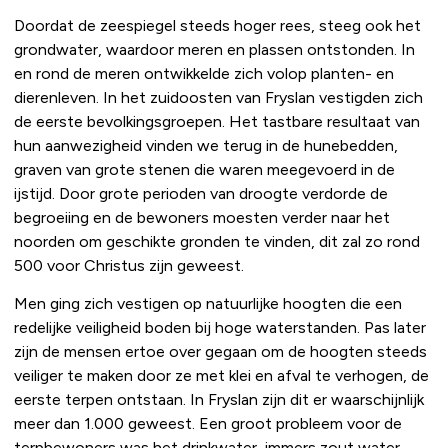
Doordat de zeespiegel steeds hoger rees, steeg ook het
grondwater, waardoor meren en plassen ontstonden. In
en rond de meren ontwikkelde zich volop planten- en
dierenleven. In het zuidoosten van Fryslan vestigden zich
de eerste bevolkingsgroepen. Het tastbare resultaat van
hun aanwezigheid vinden we terug in de hunebedden,
graven van grote stenen die waren meegevoerd in de
ijstijd. Door grote perioden van droogte verdorde de
begroeiing en de bewoners moesten verder naar het
noorden om geschikte gronden te vinden, dit zal zo rond
500 voor Christus zijn geweest.
Men ging zich vestigen op natuurlijke hoogten die een
redelijke veiligheid boden bij hoge waterstanden. Pas later
zijn de mensen ertoe over gegaan om de hoogten steeds
veiliger te maken door ze met klei en afval te verhogen, de
eerste terpen ontstaan. In Fryslan zijn dit er waarschijnlijk
meer dan 1.000 geweest. Een groot probleem voor de
terpbewoners was het drinkwater, immers zout water