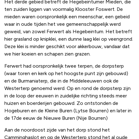
Het derde gebied betreft de Hegebeintumer Mieden, die
ten zuiden liggen van voormalig Klooster Foswert. De
mieden waren oorspronkelijk een meenschar, een gebeid
waar in oude tijden het vee gemeenschappelijk werd
geweid, van zowel Ferwert als Hegebeintum. Het betreft
hier grasland op knipklei, een dunne laag klei op veengrond.
Deze klei is minder geschikt voor akkerbouw, vandaar dat
we hier koeien en schapen zien grazen.
Ferwert had oorspronkelijk twee terpen, de dorpsterp
(waar toren en kerk op het hoogste punt zijn gebouwd)
en de Burmaniaterp, die in de Middeleeuwen ook de
Westerterp genoemd werd. Op en rond de dorpsterp zijn
in de loop der eeuwen in zuidelijke richting steeds meer
huizen en boerderijen gebouwd. Zo ontstonden de
Hogeburen en de Kleine Buren (Lytse Bourren) en later in
de 17de eeuw de Nieuwe Buren (Nije Bourren)
Aan de noordoost zijde van het dorp stond het
Camminghaslot en op de Westerterp stond het al oude