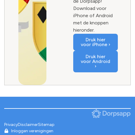
de Dorpsapp!
Download voor
iPhone of Android
met de knoppen
hieronder.
Druk hier
voor iPhone ›
Druk hier
voor Android
›
Privacy
Disclaimer
Sitemap
Inloggen verenigingen