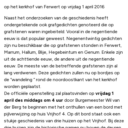
op het kerkhof van Ferwert op vrijdag 1 april 2016
Naast het onderzoeken van de geschiedenis heeft
ondergetekende ook grafgedichten genoteerd die op
grafstenen waren ingebeiteld. Vooral in de negentiende
eeuw is dat populair geweest. Negenentwintig gedichten
zijn nu beschikbaar die op grafstenen stonden in Ferwert,
Marrum, Hallum, Blije, Hegebeintum en Genum. Enkele zijn
uit de achttiende eeuw, de andere uit de negentiende
eeuw. De meeste van de betreffende grafstenen zijn al
lang verdwenen. Deze gedichten zullen nu op bordjes op
de “wandeling “ rond de noordoostkant van het kerkhof
worden geplaatst.
De officiële openstelling zal plaatsvinden op
vrijdag 1
april des middags om 4 uur
door Burgemeester Wil van
der Berg te beginnen met het onthullen van een bord met
pijlverwijzing op huis Vrijhof 4. Op dit bord staat ook een
stukje geschiedenis van drie huizen op het Vrijhof. Bij deze
drie huizen zijn de historische namen nu boven de deuren