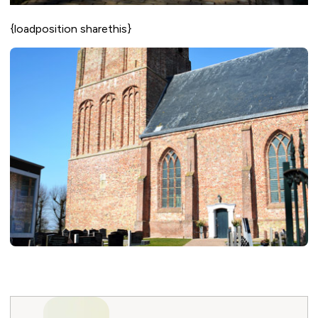
{loadposition sharethis}