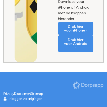
Download voor
iPhone of Android
met de knoppen
hieronder.
Druk hier
voor iPhone ›
Druk hier
voor Android
›
Privacy
Disclaimer
Sitemap
Inloggen verenigingen