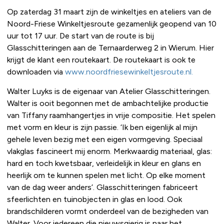
Op zaterdag 31 maart zijn de winkeltjes en ateliers van de
Noord-Friese Winkeltjesroute gezamenlijk geopend van 10
uur tot 17 uur. De start van de route is bij
Glasschitteringen aan de Ternaarderweg 2 in Wierum. Hier
krijgt de klant een routekaart. De routekaart is ook te
downloaden via
www.noordfriesewinkeltjesroute.nl.
Walter Luyks is de eigenaar van Atelier Glasschitteringen.
Walter is ooit begonnen met de ambachtelijke productie
van Tiffany raamhangertjes in vrije compositie. Het spelen
met vorm en kleur is zijn passie. ‘Ik ben eigenlijk al mijn
gehele leven bezig met een eigen vormgeving. Speciaal
vlakglas fascineert mij enorm. Merkwaardig materiaal, glas:
hard en toch kwetsbaar, verleidelijk in kleur en glans en
heerlijk om te kunnen spelen met licht. Op elke moment
van de dag weer anders’. Glasschitteringen fabriceert
sfeerlichten en tuinobjecten in glas en lood. Ook
brandschilderen vormt onderdeel van de bezigheden van
Walter. Voor iedereen die nieuwsgierig is naar het