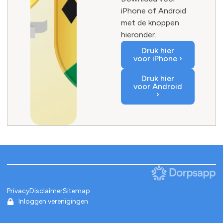
iPhone of Android
met de knoppen
hieronder.
Druk hier
voor iPhone ›
Druk hier
voor Android
›
Privacy
Disclaimer
Sitemap
Inloggen verenigingen