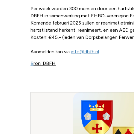
Per week worden 300 mensen door een hartstilsta
DBFH in samenwerking met EHBO-vereniging Ferw
Komende februari 2025 zullen er reanimatietrai
hartstilstand herkent, reanimeert, en een AED 
Kosten: €45,- (leden van Dorpsbelangen Ferwert
Aanmelden kan via
info@dbfh.nl
B
ron: DBFH