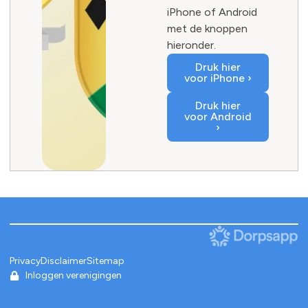
iPhone of Android
met de knoppen
hieronder.
Druk hier
voor iPhone ›
Druk hier
voor Android
›
Privacy
Disclaimer
Sitemap
Inloggen verenigingen