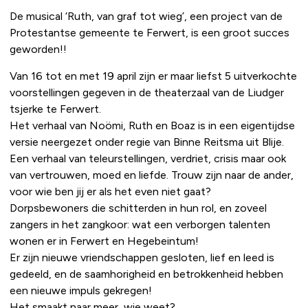
De musical ‘Ruth, van graf tot wieg’, een project van de
Protestantse gemeente te Ferwert, is een groot succes
geworden!!
Van 16 tot en met 19 april zijn er maar liefst 5 uitverkochte
voorstellingen gegeven in de theaterzaal van de Liudger
tsjerke te Ferwert.
Het verhaal van Noömi, Ruth en Boaz is in een eigentijdse
versie neergezet onder regie van Binne Reitsma uit Blije.
Een verhaal van teleurstellingen, verdriet, crisis maar ook
van vertrouwen, moed en liefde. Trouw zijn naar de ander,
voor wie ben jij er als het even niet gaat?
Dorpsbewoners die schitterden in hun rol, en zoveel
zangers in het zangkoor: wat een verborgen talenten
wonen er in Ferwert en Hegebeintum!
Er zijn nieuwe vriendschappen gesloten, lief en leed is
gedeeld, en de saamhorigheid en betrokkenheid hebben
een nieuwe impuls gekregen!
Het smaakt naar meer, wie weet?