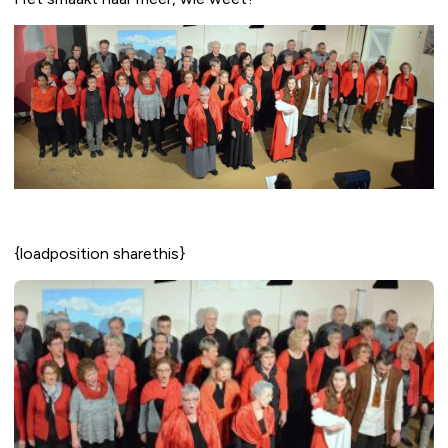
{loadposition sharethis}