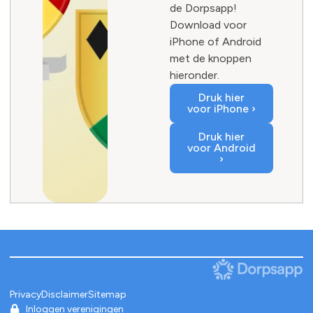
de Dorpsapp!
Download voor
iPhone of Android
met de knoppen
hieronder.
Druk hier
voor iPhone ›
Druk hier
voor Android
›
Privacy
Disclaimer
Sitemap
Inloggen verenigingen