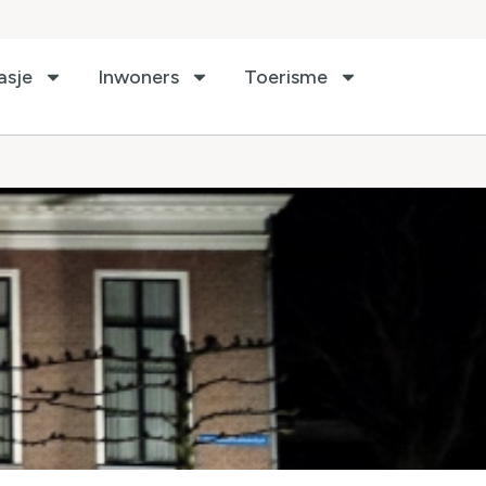
asje
Inwoners
Toerisme