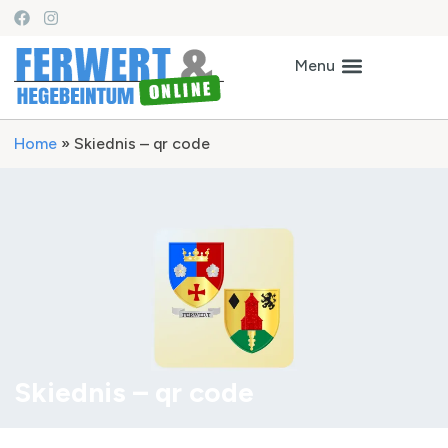
Home
»
Skiednis – qr code
Skiednis – qr code