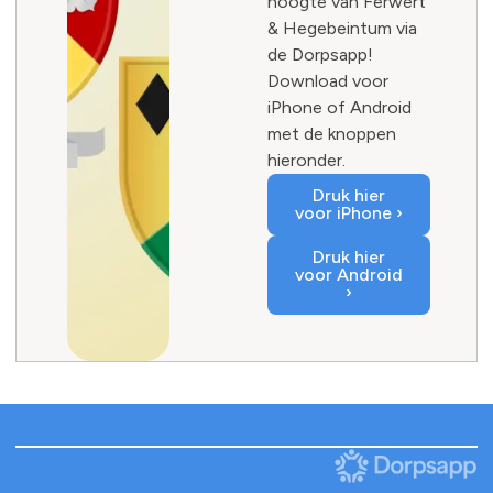
hoogte van Ferwert
& Hegebeintum via
de Dorpsapp!
Download voor
iPhone of Android
met de knoppen
hieronder.
Druk hier
voor iPhone ›
Druk hier
voor Android
›