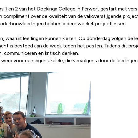
klas 1 en 2 van het Dockinga College in Ferwert gestart met ver
l een compliment over de kwaliteit van de vakoverstijgende pro
e onderbouwleerlingen hebben iedere week 4 projectlessen.
 waaruit leerlingen kunnen kiezen. Op donderdag volgen de leer
cht is besteed aan de week tegen het pesten. Tijdens dit proj
n, communiceren en kritisch denken.
ntwerp voor een eigen ukelele, die vervolgens door de leerling