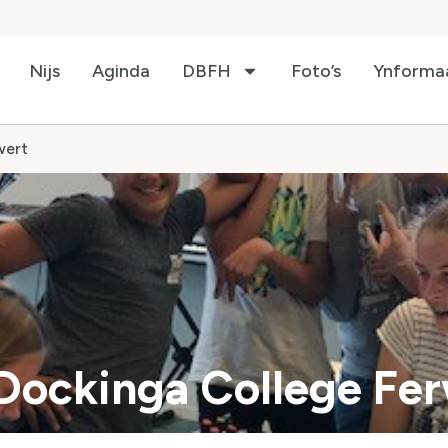
Nijs
Aginda
DBFH
Foto’s
Ynforma
wert
 Dockinga College Fe