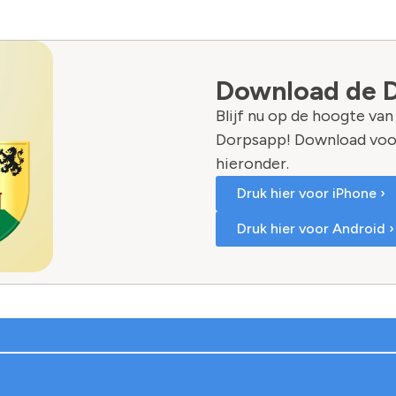
Download de 
Blijf nu op de hoogte va
Dorpsapp! Download voo
hieronder.
Druk hier voor iPhone ›
Druk hier voor Android ›