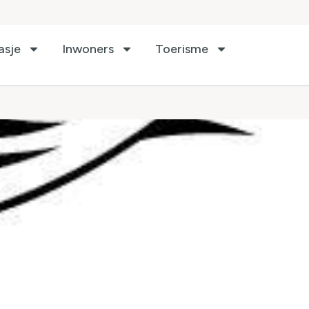
asje
Inwoners
Toerisme
ij