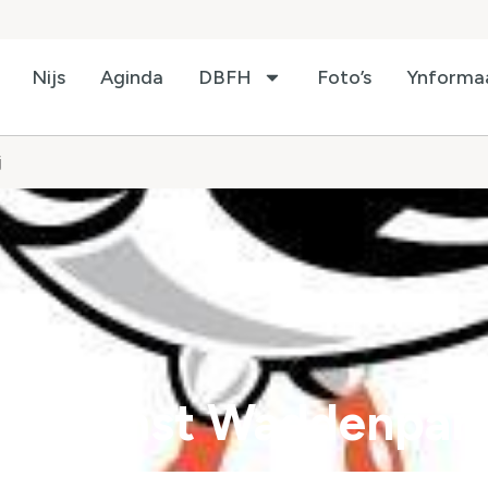
Nijs
Aginda
DBFH
Foto’s
Ynforma
j
eenkomst Waddenpart