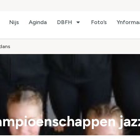
Nijs
Aginda
DBFH
Foto’s
Ynforma
zdans
Kampioenschappen ja