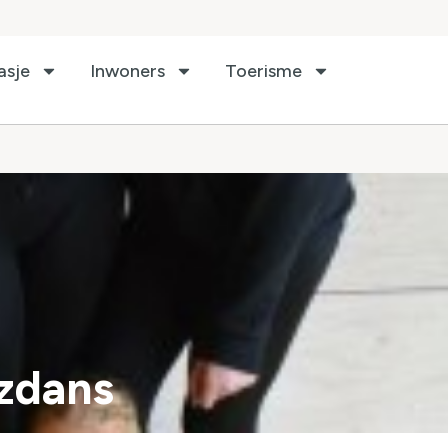
asje
Inwoners
Toerisme
zzdans