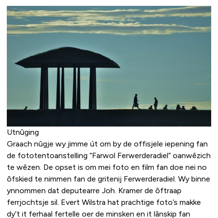
Utnûging
Graach nûgje wy jimme út om by de offisjele iepening fan
de fototentoanstelling “Farwol Ferwerderadiel” oanwêzich
te wêzen. De opset is om mei foto en film fan doe nei no
ôfskied te nimmen fan de gritenij Ferwerderadiel. Wy binne
ynnommen dat deputearre Joh. Kramer de ôftraap
ferrjochtsje sil. Evert Wilstra hat prachtige foto’s makke
dy’t it ferhaal fertelle oer de minsken en it lânskip fan