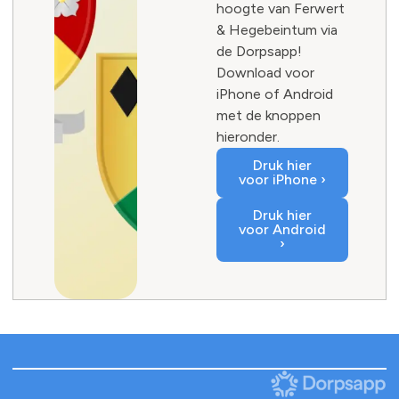
hoogte van Ferwert
& Hegebeintum via
de Dorpsapp!
Download voor
iPhone of Android
met de knoppen
hieronder.
Druk hier
voor iPhone ›
Druk hier
voor Android
›