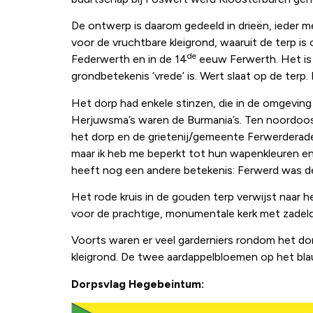
De ontwerp is daarom gedeeld in drieën, ieder 
voor de vruchtbare kleigrond, waaruit de terp i
de
Federwerth en in de 14
eeuw Ferwerth. Het is 
grondbetekenis ‘vrede’ is. Wert slaat op de terp.
Het dorp had enkele stinzen, die in de omgevin
Herjuwsma’s waren de Burmania’s. Ten noordoost
het dorp en de grietenij/gemeente Ferwerderade
maar ik heb me beperkt tot hun wapenkleuren en d
heeft nog een andere betekenis: Ferwerd was de 
Het rode kruis in de gouden terp verwijst naar 
voor de prachtige, monumentale kerk met zadeldak
Voorts waren er veel garderniers rondom het dor
kleigrond. De twee aardappelbloemen op het blau
Dorpsvlag Hegebeintum: