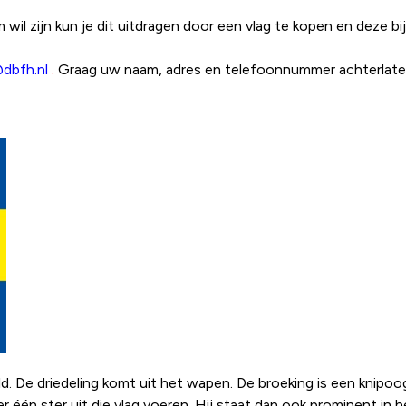
il zijn kun je dit uitdragen door een vlag te kopen en deze bi
dbfh.nl
.
Graag uw naam, adres en telefoonnummer achterlaten
d. De driedeling komt uit het wapen. De broeking is een knipoo
één ster uit die vlag voeren. Hij staat dan ook prominent in 