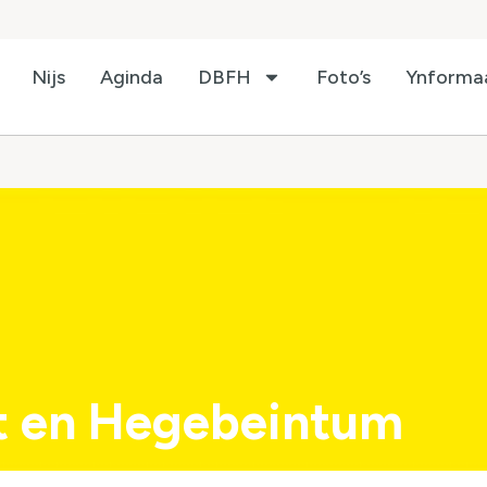
Nijs
Aginda
DBFH
Foto’s
Ynforma
t en Hegebeintum