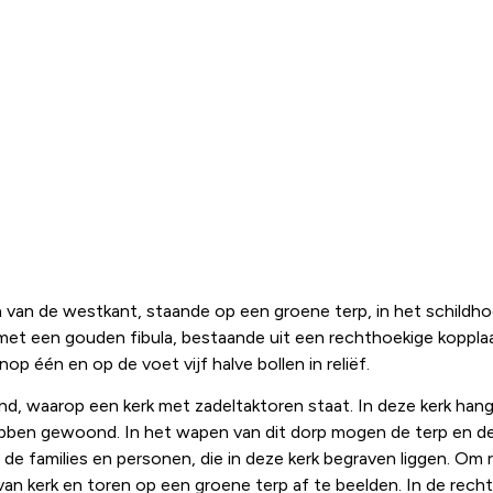
 van de westkant, staande op een groene terp, in het schildhoo
met een gouden fibula, bestaande uit een rechthoekige koppla
p één en op de voet vijf halve bollen in reliëf.
d, waarop een kerk met zadeltaktoren staat. In deze kerk ha
ebben gewoond. In het wapen van dit dorp mogen de terp en de 
de families en personen, die in deze kerk begraven liggen. Om 
an kerk en toren op een groene terp af te beelden. In de rech