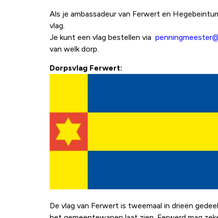
Als je ambassadeur van Ferwert en Hegebeintum w
vlag.
Je kunt een vlag bestellen via
p
enningmeester@
van welk dorp.
Dorpsvlag Ferwert:
De vlag van Ferwert is tweemaal in drieën gedeel
het gemeentewapen laat zien. Ferwerd mag zeker 