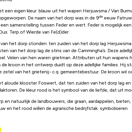
met een eigen kleur: blauw uit het wapen Herjuwsma / Van Bur
de
s opgeworpen. De naam van het dorp was in de 9
eeuw Fatruwe
een samenstelling tussen Feder en wert. Feder is mogelijk ee
 Dus: Terp of Wierde van Fe(d)der.
g van het dorp stonden: ten zuiden van het dorp lag Herjuwsma
en van het dorp lag de stins van de Cammingha’s. Deze adellij
el. Velen van hen waren grietman. Attributen uit hun wapens h
e kroon in het ontwerp duidt op deze adellijke families. Hij s
zetel van het grietenij- c.q. gemeentebestuur. De kroon wil oo
het aloude klooster Foswert, dat ten zuiden van het dorp lag e
toren. De kleur rood is het symbool van de liefde, dat uit moe
p en natuurlijk de landbouwers, die graan, aardappelen, bieten
w en het rood willen de agrarische bedrijfstak symboliseren.