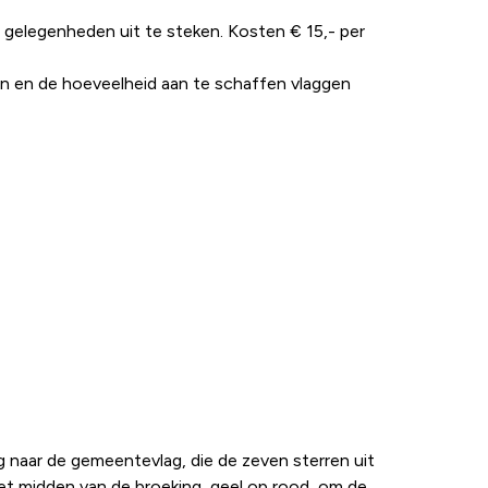
j gelegenheden uit te steken. Kosten € 15,- per
 en de hoeveelheid aan te schaffen vlaggen
g naar de gemeentevlag, die de zeven sterren uit
het midden van de broeking, geel op rood, om de