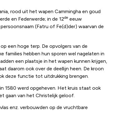
mania, rood uit het wapen Cammingha en goud
de
rde en Federwerde; in de 12
eeuw
n persoonsnaam (Fatru of Fe(d)der) waarvan de
 op een hoge terp. De opvolgers van de
ke families hebben hun sporen wel nagelaten in
adden een plaatsje in het wapen kunnen krijgen,
taat daarom ook over de deellijn heen. De kroon
k deze functie tot uitdrukking brengen.
n in 1580 werd opgeheven. Het kruis staat ook
t gaan van het Christelijk geloof.
, vlas enz. verbouwden op de vruchtbare