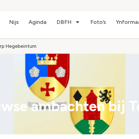
Nijs
Aginda
DBFH
Foto’s
Ynforma
rp Hegebeintum
wse ambachten bij T