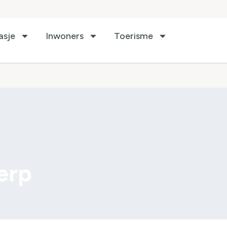
asje
Inwoners
Toerisme
erp