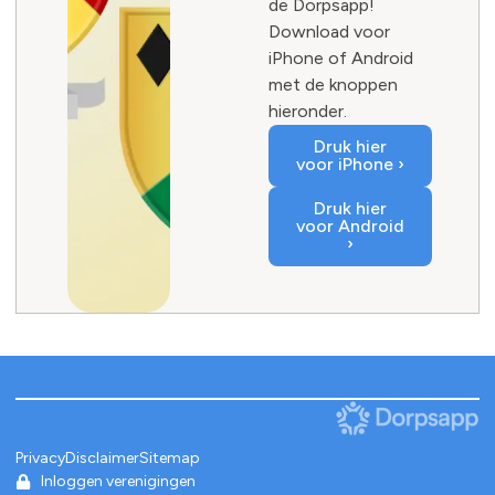
de Dorpsapp!
Download voor
iPhone of Android
met de knoppen
hieronder.
Druk hier
voor iPhone ›
Druk hier
voor Android
›
Privacy
Disclaimer
Sitemap
Inloggen verenigingen