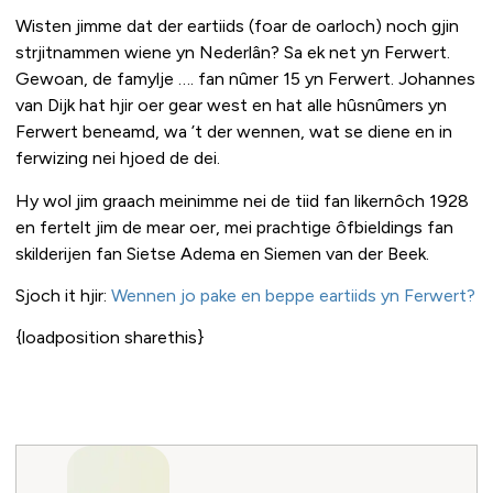
Wisten jimme dat der eartiids (foar de oarloch) noch gjin
strjitnammen wiene yn Nederlân? Sa ek net yn Ferwert.
Gewoan, de famylje …. fan nûmer 15 yn Ferwert. Johannes
van Dijk hat hjir oer gear west en hat alle hûsnûmers yn
Ferwert beneamd, wa ’t der wennen, wat se diene en in
ferwizing nei hjoed de dei.
Hy wol jim graach meinimme nei de tiid fan likernôch 1928
en fertelt jim de mear oer, mei prachtige ôfbieldings fan
skilderijen fan Sietse Adema en Siemen van der Beek.
Sjoch it hjir:
Wennen jo pake en beppe eartiids yn Ferwert?
{loadposition sharethis}