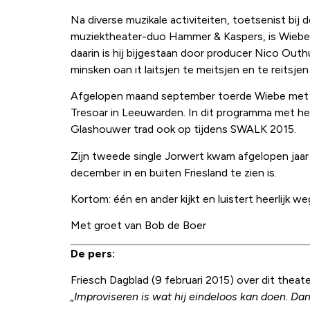
Na diverse muzikale activiteiten, toetsenist bij
muziektheater-duo Hammer & Kaspers, is Wiebe nu 
daarin is hij bijgestaan door producer Nico Outh
minsken oan it laitsjen te meitsjen en te reitsjen
Afgelopen maand september toerde Wiebe met z
Tresoar in Leeuwarden. In dit programma met het
Glashouwer trad ook op tijdens SWALK 2015.
Zijn tweede single Jorwert kwam afgelopen jaar h
december in en buiten Friesland te zien is.
Kortom: één en ander kijkt en luistert heerlijk 
Met groet van Bob de Boer
De pers:
Friesch Dagblad (9 februari 2015) over dit theat
„Improviseren is wat hij eindeloos kan doen. Dan v