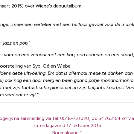
maart 2015) over Wiebe’s debuutalbum:
nger, meer een verteller met een feilloos gevoel voor de muzika
 jazz en pop.”
dei vormen een verhaal met een kop, een lichaam en een staart,
orstelling van Syb, Gé en Wiebe:
tijdens deze uitvoering. Em dat is allemaal mede te danken aan
hij ook nog een door merg en been gaand potje mondharmonica.
met zijn fantastische pianospel en zijn briljante koortjes. V
 verdient er vijf.“
ogelijk na aanmelding via tel. 0518-721020, 06.54763154 of vi
zaterdagavond 17 oktober 2015
Boumaloane 1