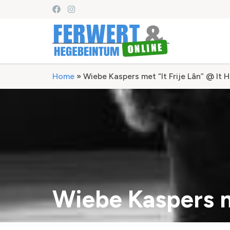
Home
»
Wiebe Kaspers met “It Frije Lân” @ It 
Wiebe Kaspers m