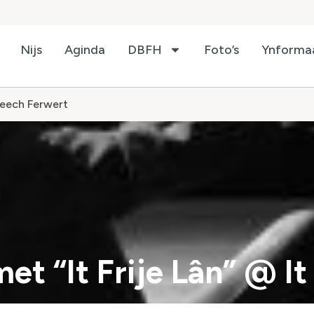
Nijs
Aginda
DBFH
Foto’s
Ynforma
Heech Ferwert
et “It Frije Lân” @ I