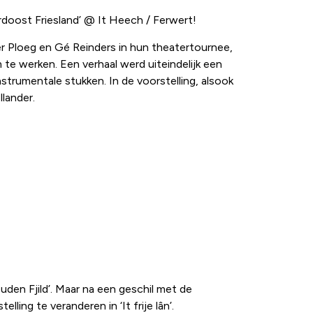
rdoost Friesland’ @ It Heech / Ferwert!
er Ploeg en Gé Reinders in hun theatertournee,
 te werken. Een verhaal werd uiteindelijk een
strumentale stukken. In de voorstelling, alsook
llander.
ouden Fjild’. Maar na een geschil met de
ing te veranderen in ‘It frije lân’.