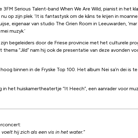
 de 3FM Serious Talent-band When We Are Wild, pianist in het kla
op zijn plek. ‘It is fantastysk om de kâns te krijen in moanne 
uijse, eigenaar van studio The Grien Room in Leeuwarden, ‘mar 
 mei muzyk.’
ijn begeleiders door de Friese provincie met het culturele 
 thema “Jild” nam hij ook de presentatie van deze avonden voo
oog binnen in de Fryske Top 100. Het album Nei sa’n dei is te v
weg in het huiskamertheatertje “It Heech”, een aanrader voor mu
erconcert:
oelt hij zich als een vis in het water.”