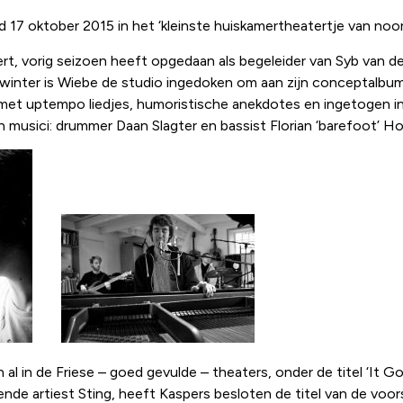
d 17 oktober 2015 in het ‘kleinste huiskamertheatertje van noo
ert, vorig seizoen heeft opgedaan als begeleider van Syb van d
n winter is Wiebe de studio ingedoken om aan zijn conceptalbum
g met uptempo liedjes, humoristische anekdotes en ingetogen in
n musici: drummer Daan Slagter en bassist Florian ‘barefoot’ Ho
al in de Friese – goed gevulde – theaters, onder de titel ‘It G
artiest Sting, heeft Kaspers besloten de titel van de voorstell