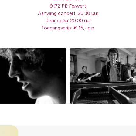
9172 PB Ferwert
Aanvang concert: 20.30 uur
Deur open: 20.00 uur
Toegangsprijs: € 15,- p.p.