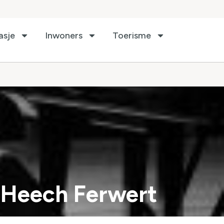
asje
Inwoners
Toerisme
t Heech Ferwert