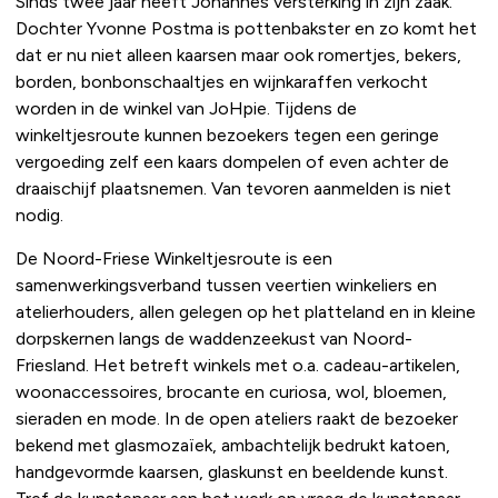
Sinds twee jaar heeft Johannes versterking in zijn zaak.
Dochter Yvonne Postma is pottenbakster en zo komt het
dat er nu niet alleen kaarsen maar ook romertjes, bekers,
borden, bonbonschaaltjes en wijnkaraffen verkocht
worden in de winkel van JoHpie. Tijdens de
winkeltjesroute kunnen bezoekers tegen een geringe
vergoeding zelf een kaars dompelen of even achter de
draaischijf plaatsnemen. Van tevoren aanmelden is niet
nodig.
De Noord-Friese Winkeltjesroute is een
samenwerkingsverband tussen veertien winkeliers en
atelierhouders, allen gelegen op het platteland en in kleine
dorpskernen langs de waddenzeekust van Noord-
Friesland. Het betreft winkels met o.a. cadeau-artikelen,
woonaccessoires, brocante en curiosa, wol, bloemen,
sieraden en mode. In de open ateliers raakt de bezoeker
bekend met glasmozaïek, ambachtelijk bedrukt katoen,
handgevormde kaarsen, glaskunst en beeldende kunst.