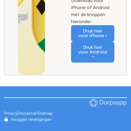
Download voor
iPhone of Android
met de knoppen
hieronder.
Druk hier
voor iPhone ›
Druk hier
voor Android
›
Privacy
Disclaimer
Sitemap
Inloggen verenigingen