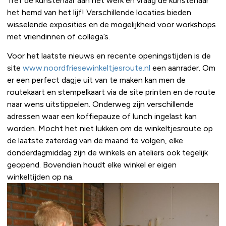
Tref de kunstenaar aan het werk en vraag de kunstenaar
het hemd van het lijf! Verschillende locaties bieden
wisselende exposities en de mogelijkheid voor workshops
met vriendinnen of collega’s.
Voor het laatste nieuws en recente openingstijden is de
site
www.noordfriesewinkeltjesroute.nl
een aanrader. Om
er een perfect dagje uit van te maken kan men de
routekaart en stempelkaart via de site printen en de route
naar wens uitstippelen. Onderweg zijn verschillende
adressen waar een koffiepauze of lunch ingelast kan
worden. Mocht het niet lukken om de winkeltjesroute op
de laatste zaterdag van de maand te volgen, elke
donderdagmiddag zijn de winkels en ateliers ook tegelijk
geopend. Bovendien houdt elke winkel er eigen
winkeltijden op na.