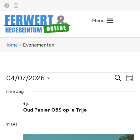
Home
»
Evenementen
Ev
Even
04/07/2026
Zoeken
Dag
Selecteer
we
Zoek
een
Hele dag
datum.
na
en
4 jul
Oud Papier OBS op ‘e Trije
weer
naviga
11:00