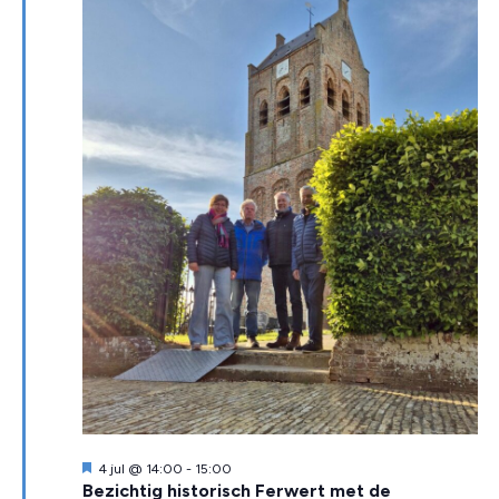
Uitgelicht
4 jul @ 14:00
-
15:00
Bezichtig historisch Ferwert met de