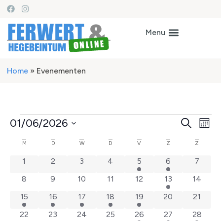
Home
»
Evenementen
Ev
Even
01/06/2026
Zoeken
Maan
Selecteer
we
Zoek
een
Kalender
M
D
W
D
V
Z
Z
datum.
na
en
0 evenementen
0 evenementen
0 evenementen
0 evenementen
1 evenement
2 evenementen
0 even
1
2
3
4
5
6
7
van
weer
0 evenementen
0 evenementen
0 evenementen
0 evenementen
0 evenementen
1 evenement
0 even
8
9
10
11
12
13
14
Evenementen
naviga
1 evenement
1 evenement
1 evenement
1 evenement
1 evenement
0 evenementen
0 even
15
16
17
18
19
20
21
0 evenementen
0 evenementen
0 evenementen
0 evenementen
1 evenement
2 evenementen
1 evene
22
23
24
25
26
27
28